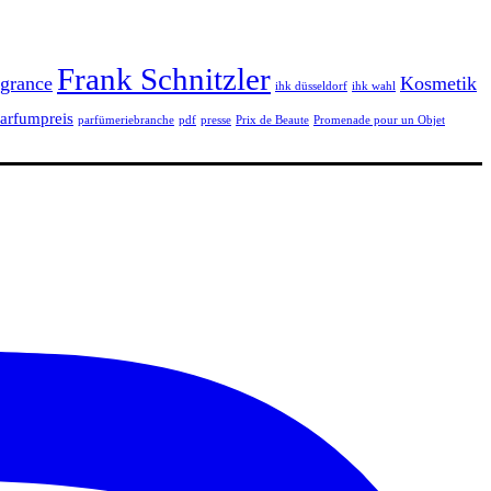
Frank Schnitzler
grance
Kosmetik
ihk düsseldorf
ihk wahl
arfumpreis
parfümeriebranche
pdf
presse
Prix de Beaute
Promenade pour un Objet