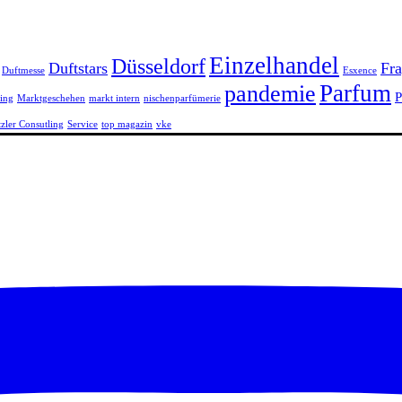
Einzelhandel
Düsseldorf
Duftstars
Fra
Duftmesse
Esxence
Parfum
pandemie
P
ing
Marktgeschehen
markt intern
nischenparfümerie
tzler Consutling
Service
top magazin
vke