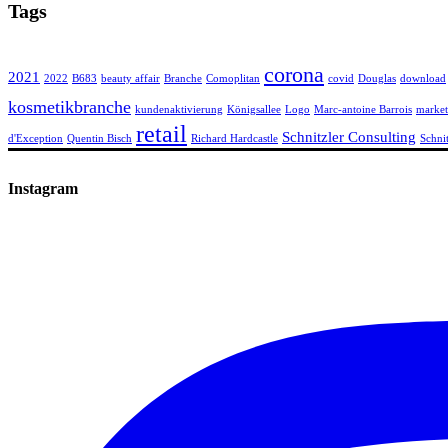
Tags
corona
2021
2022
B683
beauty affair
Branche
Comoplitan
covid
Douglas
download
kosmetikbranche
kundenaktivierung
Königsallee
Logo
Marc-antoine Barrois
market
retail
Schnitzler Consulting
d'Exception
Quentin Bisch
Richard Hardcastle
Schni
Instagram