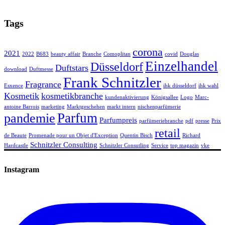
Tags
corona
2021
2022
B683
beauty affair
Branche
Comoplitan
covid
Douglas
Einzelhandel
Düsseldorf
Duftstars
download
Duftmesse
Frank Schnitzler
Fragrance
Esxence
ihk düsseldorf
ihk wahl
Kosmetik
kosmetikbranche
kundenaktivierung
Königsallee
Logo
Marc-
antoine Barrois
marketing
Marktgeschehen
markt intern
nischenparfümerie
Parfum
pandemie
Parfumpreis
parfümeriebranche
pdf
presse
Prix
retail
de Beaute
Promenade pour un Objet d'Exception
Quentin Bisch
Richard
Schnitzler Consulting
Hardcastle
Schnitzler Consutling
Service
top magazin
vke
Instagram