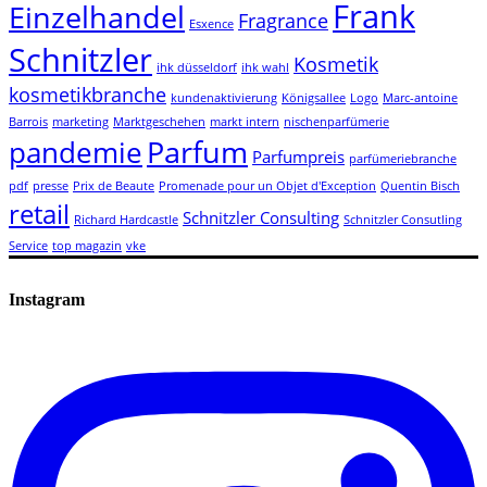
Frank
Einzelhandel
Fragrance
Esxence
Schnitzler
Kosmetik
ihk düsseldorf
ihk wahl
kosmetikbranche
kundenaktivierung
Königsallee
Logo
Marc-antoine
Barrois
marketing
Marktgeschehen
markt intern
nischenparfümerie
Parfum
pandemie
Parfumpreis
parfümeriebranche
pdf
presse
Prix de Beaute
Promenade pour un Objet d'Exception
Quentin Bisch
retail
Schnitzler Consulting
Richard Hardcastle
Schnitzler Consutling
Service
top magazin
vke
Instagram