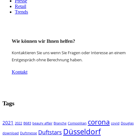
Presse
Retail
Trends
Wie können wir Ihnen helfen?
Kontaktieren Sie uns wenn Sie Fragen oder Interesse an einem
Erstgespräch ohne Berechnung haben.
Kontakt
Tags
corona
2021
2022
B683
beauty affair
Branche
Comoplitan
covid
Douglas
Düsseldorf
Duftstars
download
Duftmesse