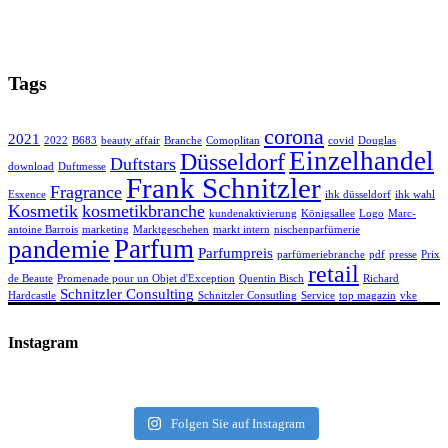
Tags
corona
2021
2022
B683
beauty affair
Branche
Comoplitan
covid
Douglas
Einzelhandel
Düsseldorf
Duftstars
download
Duftmesse
Frank Schnitzler
Fragrance
Esxence
ihk düsseldorf
ihk wahl
Kosmetik
kosmetikbranche
kundenaktivierung
Königsallee
Logo
Marc-
antoine Barrois
marketing
Marktgeschehen
markt intern
nischenparfümerie
Parfum
pandemie
Parfumpreis
parfümeriebranche
pdf
presse
Prix
retail
de Beaute
Promenade pour un Objet d'Exception
Quentin Bisch
Richard
Schnitzler Consulting
Hardcastle
Schnitzler Consutling
Service
top magazin
vke
Instagram
Folgen Sie auf Instagram