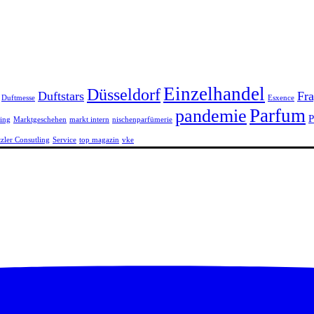
Einzelhandel
Düsseldorf
Duftstars
Fra
Duftmesse
Esxence
Parfum
pandemie
P
ing
Marktgeschehen
markt intern
nischenparfümerie
tzler Consutling
Service
top magazin
vke