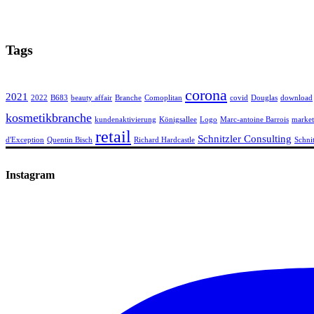
Tags
corona
2021
2022
B683
beauty affair
Branche
Comoplitan
covid
Douglas
download
kosmetikbranche
kundenaktivierung
Königsallee
Logo
Marc-antoine Barrois
market
retail
Schnitzler Consulting
d'Exception
Quentin Bisch
Richard Hardcastle
Schni
Instagram