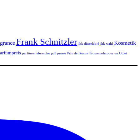
Frank Schnitzler
grance
Kosmetik
ihk düsseldorf
ihk wahl
arfumpreis
parfümeriebranche
pdf
presse
Prix de Beaute
Promenade pour un Objet