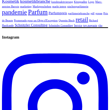
Kosmetik
kosmetikbranche
kundenaktivierung
Königsallee
Logo
Marc-
antoine Barrois
marketing
Marktgeschehen
markt intern
nischenparfümerie
Parfum
pandemie
Parfumpreis
parfümeriebranche
pdf
presse
Prix
retail
de Beaute
Promenade pour un Objet d'Exception
Quentin Bisch
Richard
Schnitzler Consulting
Hardcastle
Schnitzler Consutling
Service
top magazin
vke
Instagram