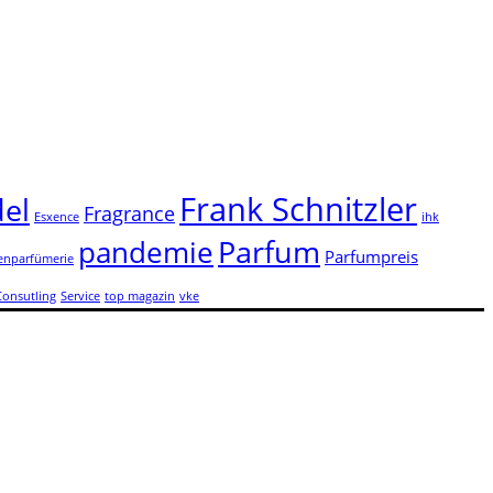
Frank Schnitzler
el
Fragrance
Esxence
ihk
Parfum
pandemie
Parfumpreis
enparfümerie
Consutling
Service
top magazin
vke