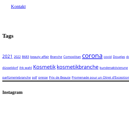
Kontakt
Tags
corona
2021
2022
B683
beauty affair
Branche
Comoplitan
covid
Douglas
d
Kosmetik
kosmetikbranche
düsseldorf
ihk wahl
kundenaktivierung
parfümeriebranche
pdf
presse
Prix de Beaute
Promenade pour un Objet d'Exceptio
Instagram