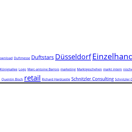
Einzelhand
Düsseldorf
Duftstars
ownload
Duftmesse
Königsallee
Logo
Marc-antoine Barrois
marketing
Marktgeschehen
markt intern
nisch
retail
Schnitzler Consulting
n
Quentin Bisch
Richard Hardcastle
Schnitzler 