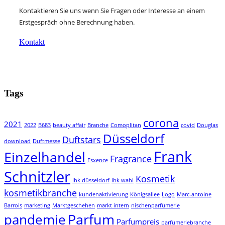
Kontaktieren Sie uns wenn Sie Fragen oder Interesse an einem
Erstgespräch ohne Berechnung haben.
Kontakt
Tags
corona
2021
2022
B683
beauty affair
Branche
Comoplitan
covid
Douglas
Düsseldorf
Duftstars
download
Duftmesse
Frank
Einzelhandel
Fragrance
Esxence
Schnitzler
Kosmetik
ihk düsseldorf
ihk wahl
kosmetikbranche
kundenaktivierung
Königsallee
Logo
Marc-antoine
Barrois
marketing
Marktgeschehen
markt intern
nischenparfümerie
Parfum
pandemie
Parfumpreis
parfümeriebranche