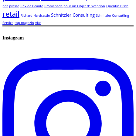
pdf
presse
Prix de Beaute
Promenade pour un Objet d'Exception
Quentin Bisch
retail
Schnitzler Consulting
Richard Hardcastle
Schnitzler Consutling
Service
top magazin
vke
Instagram