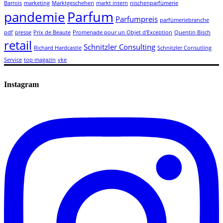
Barrois
marketing
Marktgeschehen
markt intern
nischenparfümerie
Parfum
pandemie
Parfumpreis
parfümeriebranche
pdf
presse
Prix de Beaute
Promenade pour un Objet d'Exception
Quentin Bisch
retail
Schnitzler Consulting
Richard Hardcastle
Schnitzler Consutling
Service
top magazin
vke
Instagram