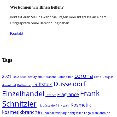
Wie können wir Ihnen helfen?
Kontaktieren Sie uns wenn Sie Fragen oder Interesse an einem
Erstgespräch ohne Berechnung haben.
Kontakt
Tags
corona
2021
2022
B683
beauty affair
Branche
Comoplitan
covid
Douglas
Düsseldorf
Duftstars
download
Duftmesse
Frank
Einzelhandel
Fragrance
Esxence
Schnitzler
Kosmetik
ihk düsseldorf
ihk wahl
kosmetikbranche
kundenaktivierung
Königsallee
Logo
Marc-antoine