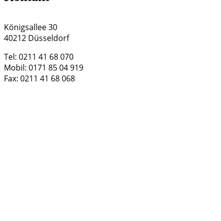
Königsallee 30
40212 Düsseldorf
Tel: 0211 41 68 070
Mobil: 0171 85 04 919
Fax: 0211 41 68 068
Mail:
info@schnitzler-consulting.com
Aktuelles
Marketing messbar machen – markt intern (PK 37/22)
Promenade pour un Objet d’Exception 2022
Parfum- und Kosmetikbranche
Die Industrie- und Handelskammer zu Düsseldorf
Neue Konzepte für den Einzelhandel erforderlich
© 2026 Schnitzler Consulting. All rights reserved