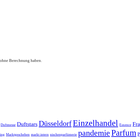
h ohne Berechnung haben.
Einzelhandel
Düsseldorf
Duftstars
Fra
Duftmesse
Esxence
Parfum
pandemie
P
ing
Marktgeschehen
markt intern
nischenparfümerie