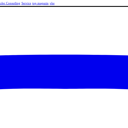
tzler Consutling
Service
top magazin
vke