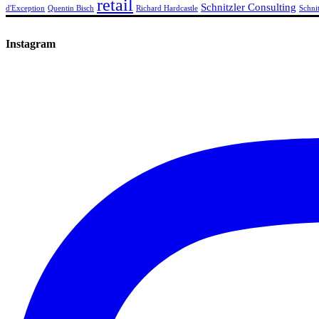
retail
Schnitzler Consulting
d'Exception
Quentin Bisch
Richard Hardcastle
Schni
Instagram