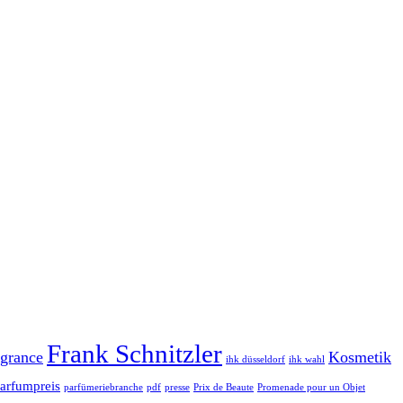
Frank Schnitzler
grance
Kosmetik
ihk düsseldorf
ihk wahl
arfumpreis
parfümeriebranche
pdf
presse
Prix de Beaute
Promenade pour un Objet