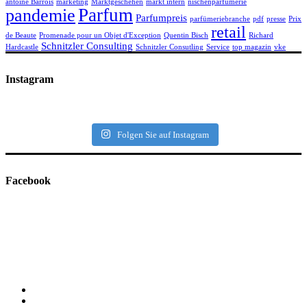
antoine Barrois
marketing
Marktgeschehen
markt intern
nischenparfümerie
Parfum
pandemie
Parfumpreis
parfümeriebranche
pdf
presse
Prix
retail
de Beaute
Promenade pour un Objet d'Exception
Quentin Bisch
Richard
Schnitzler Consulting
Hardcastle
Schnitzler Consutling
Service
top magazin
vke
Instagram
Folgen Sie auf Instagram
Facebook