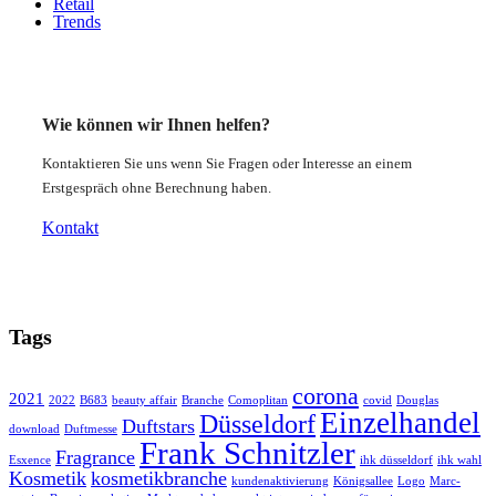
Retail
Trends
Wie können wir Ihnen helfen?
Kontaktieren Sie uns wenn Sie Fragen oder Interesse an einem
Erstgespräch ohne Berechnung haben.
Kontakt
Tags
corona
2021
2022
B683
beauty affair
Branche
Comoplitan
covid
Douglas
Einzelhandel
Düsseldorf
Duftstars
download
Duftmesse
Frank Schnitzler
Fragrance
Esxence
ihk düsseldorf
ihk wahl
Kosmetik
kosmetikbranche
kundenaktivierung
Königsallee
Logo
Marc-