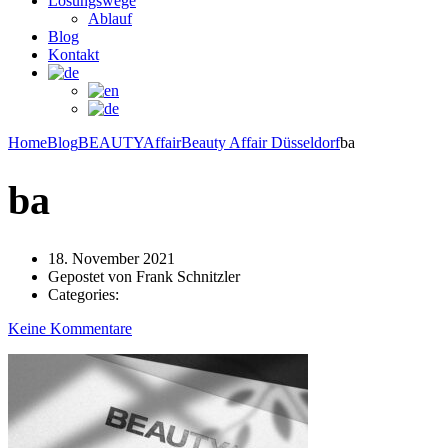
Lösungswege
Ablauf
Blog
Kontakt
Home
Blog
BEAUTYAffair
Beauty Affair Düsseldorf
ba
ba
18. November 2021
Gepostet von
Frank Schnitzler
Categories:
Keine Kommentare