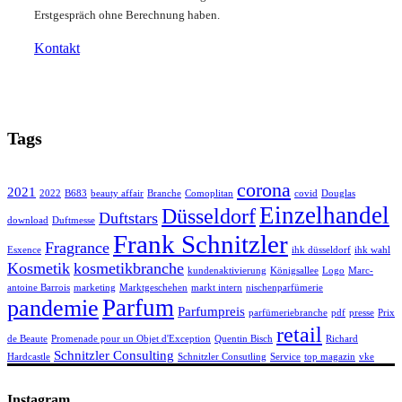
Erstgespräch ohne Berechnung haben.
Kontakt
Tags
corona
2021
2022
B683
beauty affair
Branche
Comoplitan
covid
Douglas
Einzelhandel
Düsseldorf
Duftstars
download
Duftmesse
Frank Schnitzler
Fragrance
Esxence
ihk düsseldorf
ihk wahl
Kosmetik
kosmetikbranche
kundenaktivierung
Königsallee
Logo
Marc-
antoine Barrois
marketing
Marktgeschehen
markt intern
nischenparfümerie
Parfum
pandemie
Parfumpreis
parfümeriebranche
pdf
presse
Prix
retail
de Beaute
Promenade pour un Objet d'Exception
Quentin Bisch
Richard
Schnitzler Consulting
Hardcastle
Schnitzler Consutling
Service
top magazin
vke
Instagram