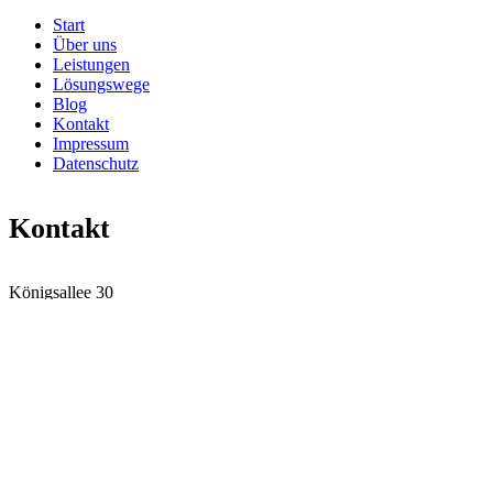
Start
Über uns
Leistungen
Lösungswege
Blog
Kontakt
Impressum
Datenschutz
Kontakt
Königsallee 30
40212 Düsseldorf
Tel: 0211 41 68 070
Mobil: 0171 85 04 919
Fax: 0211 41 68 068
Mail:
info@schnitzler-consulting.com
Aktuelles