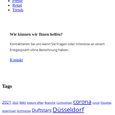
Presse
Retail
Trends
Wie können wir Ihnen helfen?
Kontaktieren Sie uns wenn Sie Fragen oder Interesse an einem
Erstgespräch ohne Berechnung haben.
Kontakt
Tags
corona
2021
2022
B683
beauty affair
Branche
Comoplitan
covid
Douglas
Düsseldorf
Duftstars
download
Duftmesse