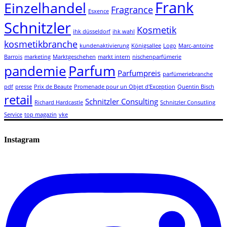
Frank
Einzelhandel
Fragrance
Esxence
Schnitzler
Kosmetik
ihk düsseldorf
ihk wahl
kosmetikbranche
kundenaktivierung
Königsallee
Logo
Marc-antoine
Barrois
marketing
Marktgeschehen
markt intern
nischenparfümerie
Parfum
pandemie
Parfumpreis
parfümeriebranche
pdf
presse
Prix de Beaute
Promenade pour un Objet d'Exception
Quentin Bisch
retail
Schnitzler Consulting
Richard Hardcastle
Schnitzler Consutling
Service
top magazin
vke
Instagram