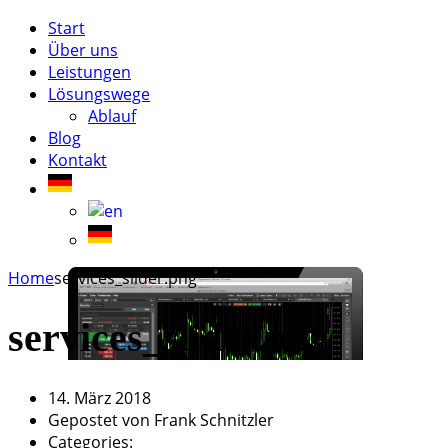
Start
Über uns
Leistungen
Lösungswege
Ablauf
Blog
Kontakt
Home
services_slider.png
services_slider.png
14. März 2018
Gepostet von
Frank Schnitzler
Categories: