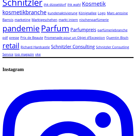
Schnitzler
Kosmetik
ihk düsseldorf
ihk wahl
kosmetikbranche
kundenaktivierung
Königsallee
Logo
Marc-antoine
Barrois
marketing
Marktgeschehen
markt intern
nischenparfümerie
Parfum
pandemie
Parfumpreis
parfümeriebranche
pdf
presse
Prix de Beaute
Promenade pour un Objet d'Exception
Quentin Bisch
retail
Schnitzler Consulting
Richard Hardcastle
Schnitzler Consutling
Service
top magazin
vke
Instagram