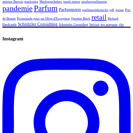
antoine Barrois
marketing
Marktgeschehen
markt intern
nischenparfümerie
Parfum
pandemie
Parfumpreis
parfümeriebranche
pdf
presse
Prix
retail
de Beaute
Promenade pour un Objet d'Exception
Quentin Bisch
Richard
Schnitzler Consulting
Hardcastle
Schnitzler Consutling
Service
top magazin
vke
Instagram