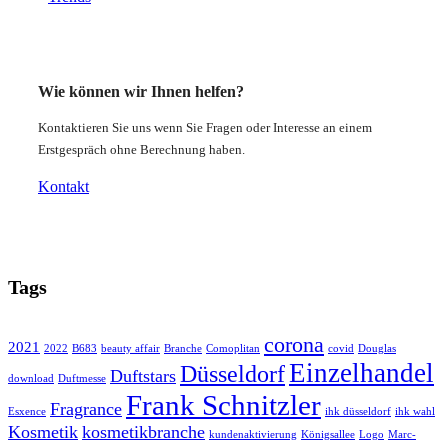
Wie können wir Ihnen helfen?
Kontaktieren Sie uns wenn Sie Fragen oder Interesse an einem
Erstgespräch ohne Berechnung haben.
Kontakt
Tags
corona
2021
2022
B683
beauty affair
Branche
Comoplitan
covid
Douglas
Einzelhandel
Düsseldorf
Duftstars
download
Duftmesse
Frank Schnitzler
Fragrance
Esxence
ihk düsseldorf
ihk wahl
Kosmetik
kosmetikbranche
kundenaktivierung
Königsallee
Logo
Marc-