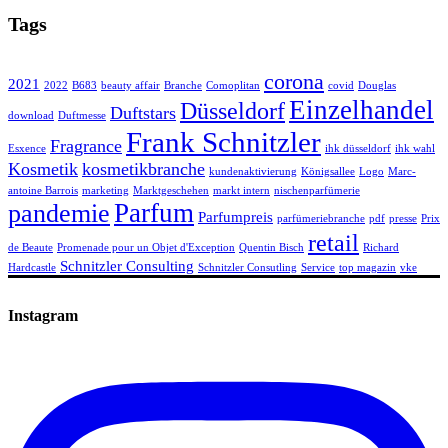
Tags
corona
2021
2022
B683
beauty affair
Branche
Comoplitan
covid
Douglas
Einzelhandel
Düsseldorf
Duftstars
download
Duftmesse
Frank Schnitzler
Fragrance
Esxence
ihk düsseldorf
ihk wahl
Kosmetik
kosmetikbranche
kundenaktivierung
Königsallee
Logo
Marc-
antoine Barrois
marketing
Marktgeschehen
markt intern
nischenparfümerie
Parfum
pandemie
Parfumpreis
parfümeriebranche
pdf
presse
Prix
retail
de Beaute
Promenade pour un Objet d'Exception
Quentin Bisch
Richard
Schnitzler Consulting
Hardcastle
Schnitzler Consutling
Service
top magazin
vke
Instagram