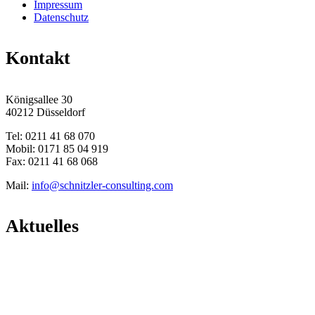
Impressum
Datenschutz
Kontakt
Königsallee 30
40212 Düsseldorf
Tel: 0211 41 68 070
Mobil: 0171 85 04 919
Fax: 0211 41 68 068
Mail:
info@schnitzler-consulting.com
Aktuelles
Marketing messbar machen – markt intern (PK 37/22)
Promenade pour un Objet d’Exception 2022
Parfum- und Kosmetikbranche
Die Industrie- und Handelskammer zu Düsseldorf